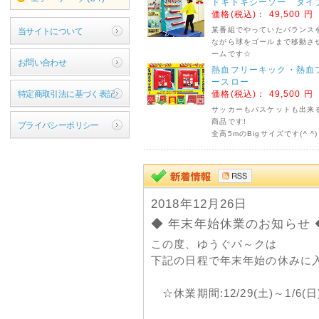
ドキドキシーソー タイ
価格(税込)：
49,500 円
某番組でやっていたバランス
当サイトについて
ながら球をゴールまで移動さ
ームです☆
お問い合わせ
熱血フリーキック・熱血
ースロー
特定商取引法に基づく表記
価格(税込)：
49,500 円
サッカーもバスケットも出来
商品です!
プライバシーポリシー
全高5mのBigサイズです(^ ^)
2018年12月26日
◆ 年末年始休業のお知らせ 
この度、ゆうぐパ～クは
下記の日程で年末年始の休みに
☆休業期間:12/29(土)～1/6(日