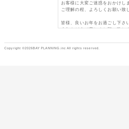
お客様に大変ご迷惑をおかけし
ご理解の程、よろしくお願い致
皆様、良いお年をお過ごし下さ
来年もどうぞ宜しくお願い致し
2018年10月22日
Copyright ©2026BAY PLANNING.inc All rights reserved.
手作りキット商品追加しまし
手作りキットの商品を2種類追
■お絵かき万華鏡作り
http://www.you-goo.com/eccube
■マジックねんど
http://www.you-goo.com/eccube
子供向け手作りキットをご検討
2018年07月02日