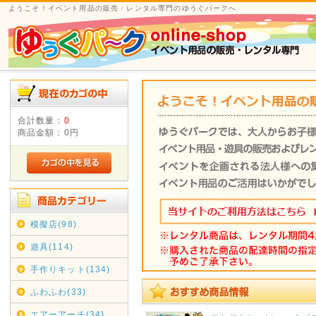
ようこそ！イベント用品の販売・レンタル専門のゆうぐパークへ
合計数量：
0
商品金額：
0円
模擬店(98)
遊具(114)
手作りキット(134)
ふわふわ(33)
エアーアーチ(34)