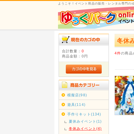
ようこそ！イベント用品の販売・レンタル専門の
冬休
合計数量：
0
4件
の商品
商品金額：
0円
模擬店(98)
遊具(114)
手作りキット(134)
夏休みイベント(1)
冬休みイベント(4)