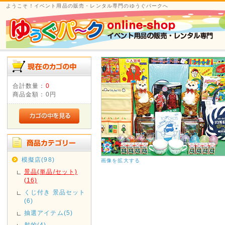
ようこそ！イベント用品の販売・レンタル専門のゆうぐパークへ
合計数量：
0
商品金額：
0円
模擬店(98)
画像を拡大する
景品(単品/セット)
(16)
くじ付き 景品セット
(6)
抽選アイテム(5)
射的(4)