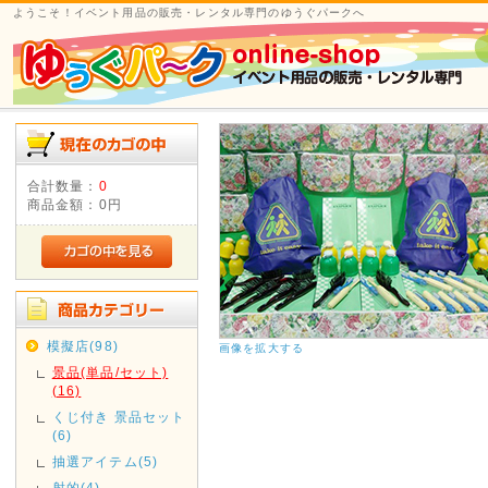
ようこそ！イベント用品の販売・レンタル専門のゆうぐパークへ
合計数量：
0
商品金額：
0円
模擬店(98)
画像を拡大する
景品(単品/セット)
(16)
くじ付き 景品セット
(6)
抽選アイテム(5)
射的(4)