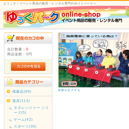
ようこそ！イベント用品の販売・レンタル専門のゆうぐパークへ
合計数量：
0
商品金額：
0円
画像を拡大する
模擬店(98)
遊具(114)
タヌレンジャー シリ
ーズ(5)
ゲーム(42)
スポーツ(30)