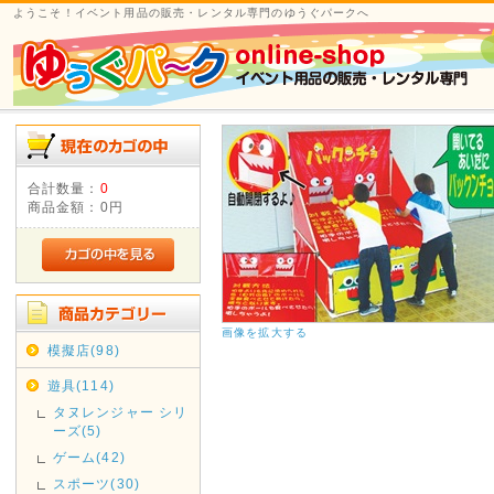
ようこそ！イベント用品の販売・レンタル専門のゆうぐパークへ
合計数量：
0
商品金額：
0円
画像を拡大する
模擬店(98)
遊具(114)
タヌレンジャー シリ
ーズ(5)
ゲーム(42)
スポーツ(30)