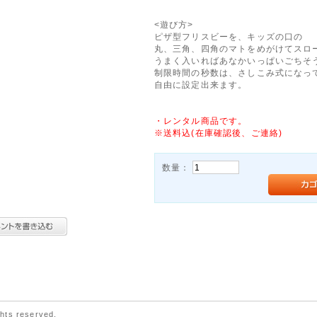
<遊び方>
ピザ型フリスビーを、キッズの口の
丸、三角、四角のマトをめがけてスロー
うまく入いればあなかいっぱいごちそ
制限時間の秒数は、さしこみ式になっ
自由に設定出来ます。
・レンタル商品です。
※送料込(在庫確認後、ご連絡)
数量：
hts reserved.