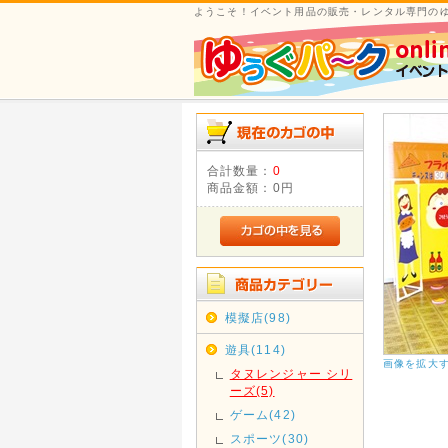
ようこそ！イベント用品の販売・レンタル専門の
合計数量：
0
商品金額：
0円
模擬店(98)
遊具(114)
画像を拡大
タヌレンジャー シリ
ーズ(5)
ゲーム(42)
スポーツ(30)