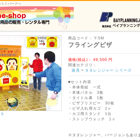
ゆうぐパークへ
商品コード：
Y-5M
フライングピザ
価格(税込)：
49,500
円
関連カテゴリ：
遊具
>
タヌレンジャー シリーズ
■セット内容
・本体骨組 一式
・本体パネル 3枚
・タイトル幕 1枚
・ピザフリスビー 30枚
・ピザ入れ用カゴ 1ヶ
・カゴ用スタンド 1台
する
・ストップウォッチ 1ヶ
※タヌレンジャー、バージョンもあり